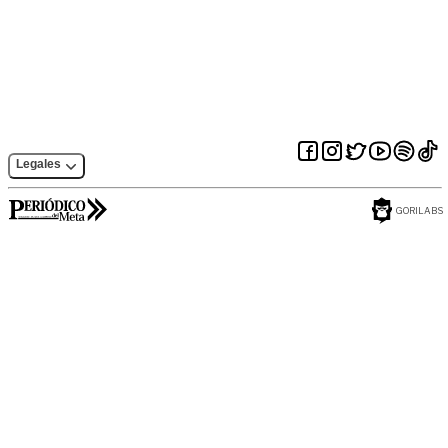
Sistema General de
el país
Regalías
Legales
GORILABS