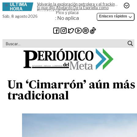
ÚLTIMA
Volverán la exploración petrolera y el fracking,
Skip to content
lo que dijo Abelardo De la Espriella como
HORA
Presidente de Colombia
Pico y placa
Sáb,
8 agosto 2026
Enlaces rápidos
: No aplica
Un ‘Cimarrón’ aún más
tradicional