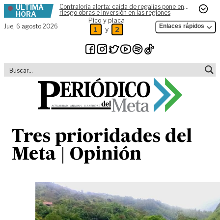
ÚLTIMA
Contraloría alerta: caída de regalías pone en
Skip to content
riesgo obras e inversión en las regiones
HORA
Pico y placa
Jue,
6 agosto 2026
Enlaces rápidos
y
1
2
Tres prioridades del
Meta | Opinión