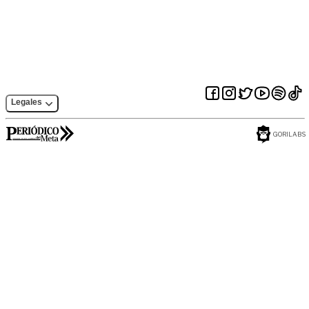
Nariño firmaron
convenio para
desarrollar
programas
académicos
Legales
GORILABS