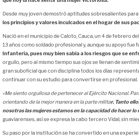
que hoy la hace sentir una mujer victoriosa.
Desde muy joven demostró aptitudes sobresalientes para l
los principios y valores inculcados en el hogar de sus pa
Nació en el municipio de Caloto, Cauca, un 4 de febrero de
13 años como soldado profesional y, aunque su apoyo fue f
Infantería, pues muy bien sabía a los riesgos que se en
orgullo, pero al mismo tiempo sus ojos se llenan de sentimi
gran suboficial que con disciplina todos los días represent
continuar con su estudio para convertirse en profesional.
«Me siento orgullosa de pertenecer al Ejército Nacional. Par
orientando de la mejor manera en la parte milita
r. Tanto ell
nosotras las mujeres estamos en la capacidad de hacer lo
guaviarenses, así se expresa la cabo tercero Vidal, sin mied
Su paso por la institución se ha convertido en una experie