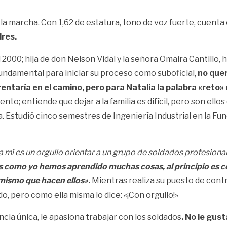
a marcha. Con 1,62 de estatura, tono de voz fuerte, cuenta
dres.
l 2000; hija de don Nelson Vidal y la señora Omaira Cantillo
undamental para iniciar su proceso como suboficial,
no quer
frentaría en el camino, pero para Natalia la palabra «ret
ento; entiende que dejar a la familia es difícil, pero son el
a. Estudió cinco semestres de Ingeniería Industrial en la Fu
a mí es un orgullo orientar a un grupo de soldados profesional
os como yo hemos aprendido muchas cosas, al principio es co
 mismo que hacen ellos»
.
Mientras realiza su puesto de contro
o, pero como ella misma lo dice: «¡Con orgullo!»
ncia única, le apasiona trabajar con los soldados
. No le gus