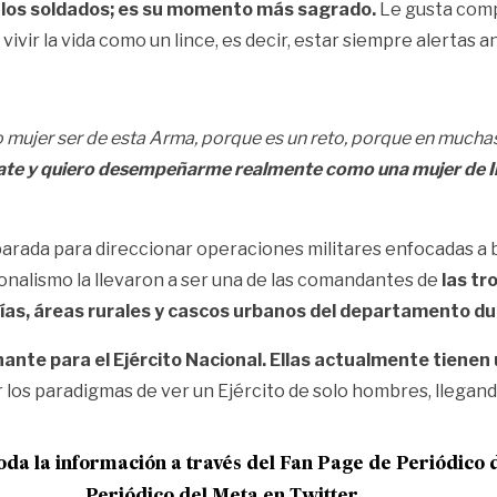
con los soldados; es su momento más sagrado.
Le gusta comp
ivir la vida como un lince, es decir, estar siempre alertas a
mo mujer ser de esta Arma, porque es un reto, porque en much
ate y quiero desempeñarme realmente como una mujer de Inf
arada para direccionar operaciones militares enfocadas a b
nalismo la llevaron a ser una de las comandantes de
las tr
vías, áreas rurales y cascos urbanos del departamento du
inante para el Ejército Nacional. Ellas actualmente tienen
los paradigmas de ver un Ejército de solo hombres, llegand
oda la informac
ión a través del Fan Page de
Periódico 
Periódico del Meta en Twitter