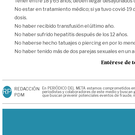
Tener entre 18 y 65 años; deben llegar desayunados 
No estar en tratamiento médico; si ya tuvo covid-19 
dosis.
No haber recibido transfusión el último año.
No haber sufrido hepatitis después de los 12 años.
No haberse hecho tatuajes o piercing en por lo meno
No haber tenido más de dos parejas sexuales en un año
Entérese de t
En PERIÓDICO DEL META estamos comprometidos en gen
REDACCIÓN
RP
periodistas y colaboradores de este medio y buscan g
PDM
que buscan prevenir potenciales eventos de fraude, m