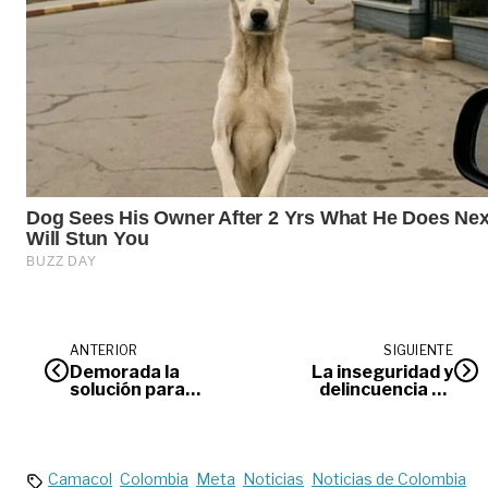
ANTERIOR
SIGUIENTE
Demorada la
La inseguridad y
solución para
delincuencia en
reconstruir el túnel
Colombia tuvieron
13
aumento del 23%
Camacol
Colombia
Meta
Noticias
Noticias de Colombia