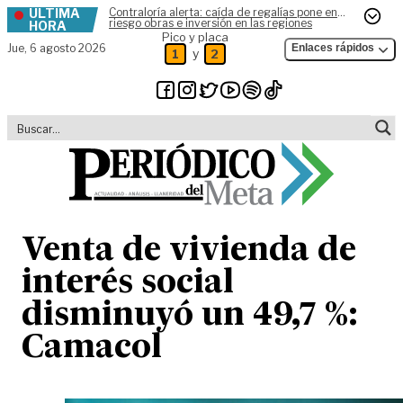
ÚLTIMA
Contraloría alerta: caída de regalías pone en
Skip to content
riesgo obras e inversión en las regiones
HORA
Pico y placa
Jue,
6 agosto 2026
Enlaces rápidos
y
1
2
Venta de vivienda de
interés social
disminuyó un 49,7 %:
Camacol