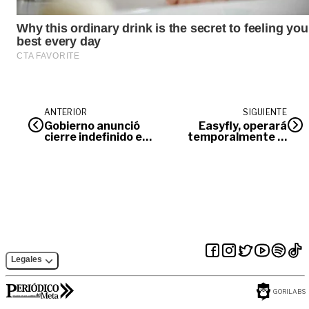
ANTERIOR
SIGUIENTE
Gobierno anunció
Easyfly, operará
cierre indefinido en
temporalmente la
la vía al Llano
ruta Medellín-
Villavicencio-
Medellín
Legales
GORILABS