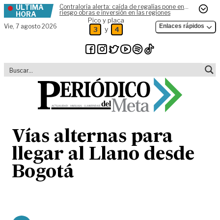
ÚLTIMA
Contraloría alerta: caída de regalías pone en
Skip to content
riesgo obras e inversión en las regiones
HORA
Pico y placa
Vie,
7 agosto 2026
Enlaces rápidos
y
3
4
Vías alternas para
llegar al Llano desde
Bogotá