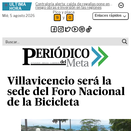
ÚLTIMA
Contraloría alerta: caída de regalías pone en
Skip to content
riesgo obras e inversión en las regiones
HORA
Pico y placa
Mié,
5 agosto 2026
Enlaces rápidos
y
9
0
Villavicencio será la
sede del Foro Nacional
de la Bicicleta