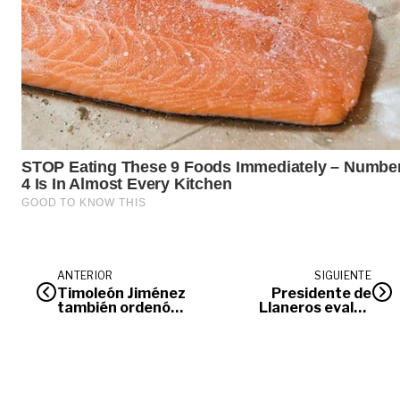
ANTERIOR
SIGUIENTE
Timoleón Jiménez
Presidente de
también ordenó
Llaneros evaluó
cese al fuego de las
campaña del club
Farc
deportivo