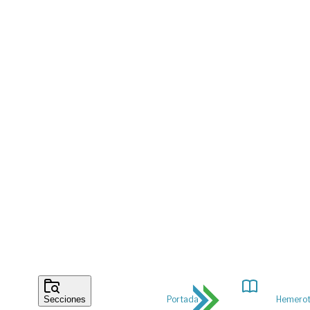
Portada
Hemero
Secciones