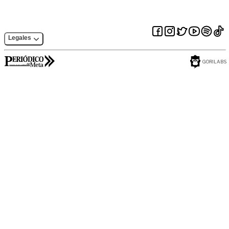
Legales
GORILABS