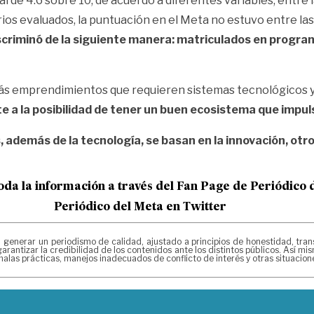
al de 4.6 sobre 10, de acuerdo a diferentes variables, entre
orios evaluados, la puntuación en el Meta no estuvo entre la
iscriminó de la siguiente manera: matriculados en progr
 más emprendimientos que requieren sistemas tecnológicos y
a la posibilidad de tener un buen ecosistema que impulse
emás de la tecnología, se basan en la innovación, otros 
oda la información a través del Fan Page de
Periódico 
Periódico del Meta en Twitter
erar un periodismo de calidad, ajustado a principios de honestidad, transpa
arantizar la credibilidad de los contenidos ante los distintos públicos. Así 
alas prácticas, manejos inadecuados de conflicto de interés y otras situacio