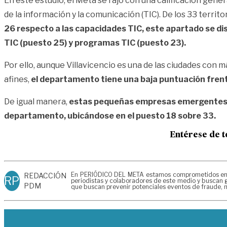
En este estudio, el Meta se rajó con una calificación gener
de la información y la comunicación (TIC). De los 33 territ
26 respecto a las capacidades TIC, este apartado se d
TIC (puesto 25) y programas TIC (puesto 23).
Por ello, aunque Villavicencio es una de las ciudades con
afines,
el departamento tiene una baja puntuación frente 
De igual manera,
estas pequeñas empresas emergentes, ad
departamento, ubicándose en el puesto 18 sobre 33.
Entérese de t
En PERIÓDICO DEL META estamos comprometidos en gen
REDACCIÓN
RP
periodistas y colaboradores de este medio y buscan g
PDM
que buscan prevenir potenciales eventos de fraude, m