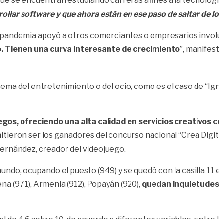
e se encuentran estudiando carreras afines a la tecnología
llar software y que ahora están en ese paso de saltar de lo
a pandemia apoyó a otros comerciantes o empresarios invol
o. Tienen una curva interesante de crecimiento
”, manifes
d
a del entretenimiento o del ocio, como es el caso de “Ign
gos, ofreciendo una alta calidad en servicios creativos
tieron ser los ganadores del concurso nacional “Crea Digita
ernández, creador del videojuego.
mundo, ocupando el puesto (949) y se quedó con la casilla 1
na (971), Armenia (912), Popayán (920),
quedan inquietudes 