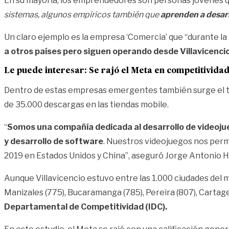
En su mayoría, los emprendedores son personas jóvenes qu
sistemas, algunos empíricos también que
aprenden a desarro
Un claro ejemplo es la empresa ‘Comercia’ que “durante l
a otros países pero siguen operando desde Villavicenci
Le puede interesar:
Se rajó el Meta en competitivida
Dentro de estas empresas emergentes también surge el tem
de 35.000 descargas en las tiendas mobile.
“
Somos una compañía dedicada al desarrollo de videojue
y desarrollo de software
. Nuestros videojuegos nos permi
2019 en Estados Unidos y China”, aseguró Jorge Antonio H
Aunque Villavicencio estuvo entre las 1.000 ciudades del 
Manizales (775), Bucaramanga (785), Pereira (807), Cartage
Departamental de Competitividad (IDC).