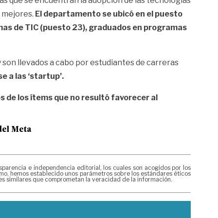
 las que se encuentran la adopción de las tecnologías
s mejores.
El departamento se ubicó en el puesto
amas de TIC (puesto 23), graduados en programas
 son llevados a cabo por estudiantes de carreras
 a las ‘startup’.
de los ítems que no resultó favorecer al
del Meta
rencia e independencia editorial, los cuales son acogidos por los
mismo, hemos establecido unos parámetros sobre los estándares éticos
nes similares que comprometan la veracidad de la información.