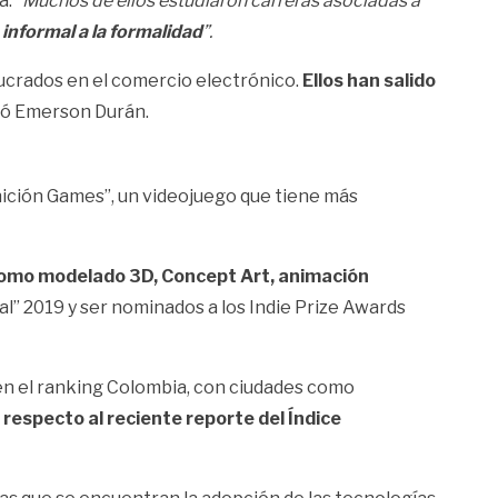
. “
Muchos de ellos estudiaron carreras asociadas a
 informal a la formalidad
”.
ucrados en el comercio electrónico.
Ellos han salido
tó Emerson Durán.
ición Games”, un videojuego que tiene más
 como modelado 3D, Concept Art, animación
l” 2019 y ser nominados a los Indie Prize Awards
1 en el ranking Colombia, con ciudades como
respecto al reciente reporte del Índice