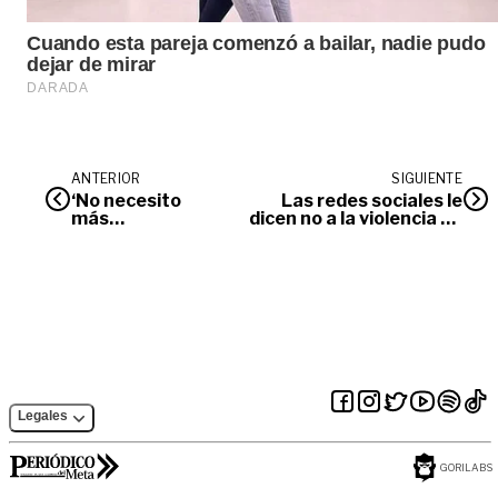
ANTERIOR
SIGUIENTE
‘No necesito
Las redes sociales le
más
dicen no a la violencia de
compasión’
género en el Meta
Legales
GORILABS