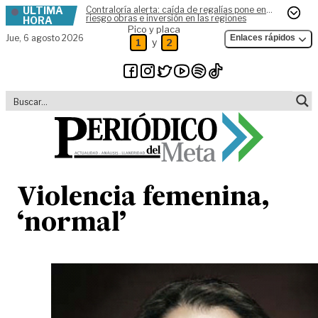
ÚLTIMA
Contraloría alerta: caída de regalías pone en
Skip to content
riesgo obras e inversión en las regiones
HORA
Pico y placa
Jue,
6 agosto 2026
Enlaces rápidos
y
1
2
Violencia femenina,
‘normal’