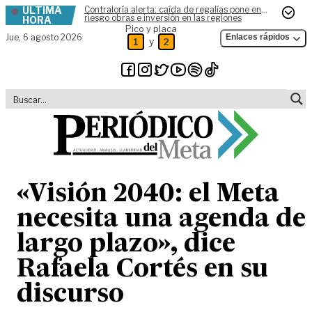
ÚLTIMA
Contraloría alerta: caída de regalías pone en
Skip to content
riesgo obras e inversión en las regiones
HORA
Pico y placa
Jue,
6 agosto 2026
Enlaces rápidos
y
1
2
«Visión 2040: el Meta
necesita una agenda de
largo plazo», dice
Rafaela Cortés en su
discurso