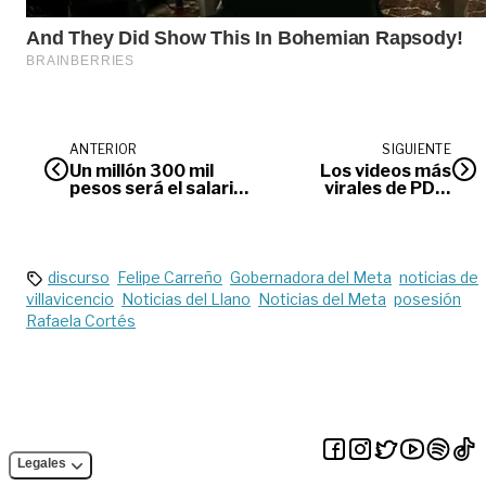
ANTERIOR
SIGUIENTE
Un millón 300 mil
Los videos más
pesos será el salario
virales de PDM
mínimo para
este 2023
trabajadores
colombianos
discurso
Felipe Carreño
Gobernadora del Meta
noticias de
villavicencio
Noticias del Llano
Noticias del Meta
posesión
Rafaela Cortés
Legales