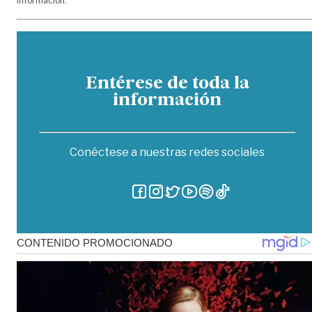
información.
Entérese de toda la
información
Conéctese a nuestras redes sociales