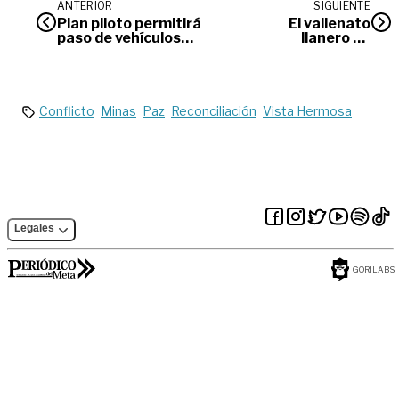
ANTERIOR
SIGUIENTE
Plan piloto permitirá
El vallenato
paso de vehículos
llanero de
pequeños en la vía al
Juanse
llano
Conflicto
Minas
Paz
Reconciliación
Vista Hermosa
Legales
GORILABS