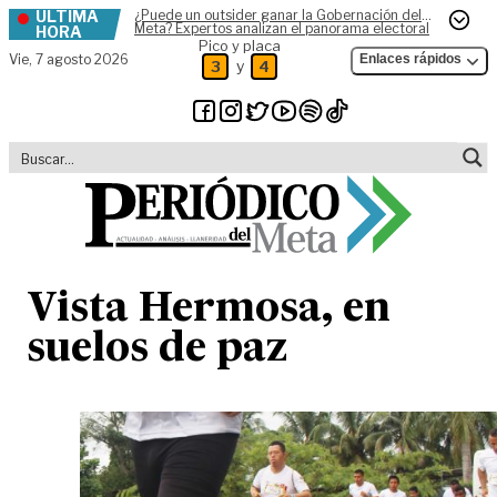
ÚLTIMA
¿Puede un outsider ganar la Gobernación del
Skip to content
Meta? Expertos analizan el panorama electoral
HORA
Pico y placa
Vie,
7 agosto 2026
Enlaces rápidos
y
3
4
Vista Hermosa, en
suelos de paz