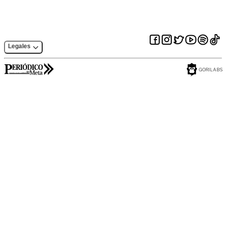
Legales
GORILABS