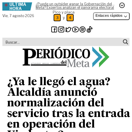
ÚLTIMA
¿Puede un outsider ganar la Gobernación del
Skip to content
Meta? Expertos analizan el panorama electoral
HORA
Pico y placa
Vie,
7 agosto 2026
Enlaces rápidos
y
3
4
¿Ya le llegó el agua?
Alcaldía anunció
normalización del
servicio tras la entrada
en operación del