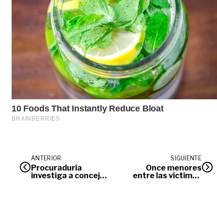
ANTERIOR
SIGUIENTE
Procuraduría
Once menores
investiga a concejal
entre las víctimas
de Puerto Gaitán
identificadas tras
por presunto
combates entre
acceso carnal a una
grupos armados en
menor de edad
Guaviare