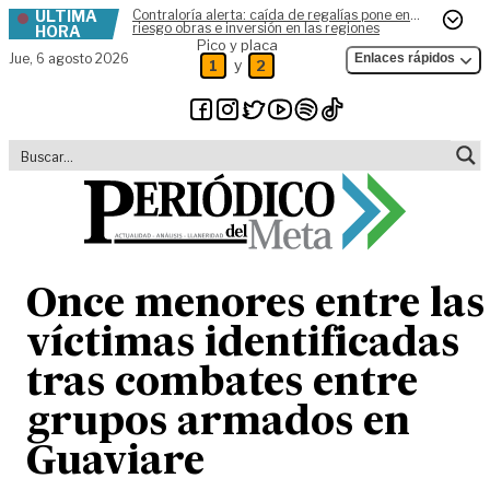
ÚLTIMA
Contraloría alerta: caída de regalías pone en
Skip to content
riesgo obras e inversión en las regiones
HORA
Pico y placa
Jue,
6 agosto 2026
Enlaces rápidos
y
1
2
Once menores entre las
víctimas identificadas
tras combates entre
grupos armados en
Guaviare