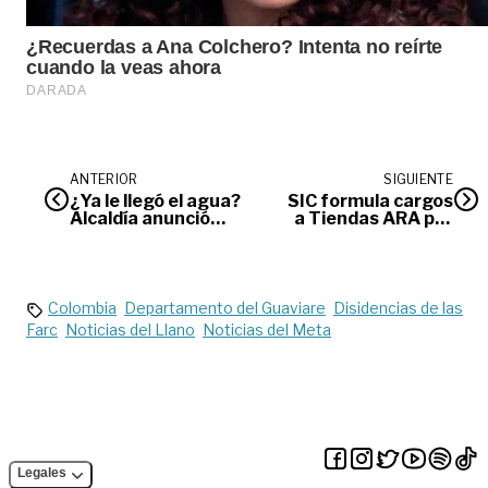
ANTERIOR
SIGUIENTE
¿Ya le llegó el agua?
SIC formula cargos
Alcaldía anunció
a Tiendas ARA por
normalización del
presuntas fallas en
servicio tras la
cobros, precios y
entrada en
promociones
operación del
Viaducto 3
Colombia
Departamento del Guaviare
Disidencias de las
Farc
Noticias del Llano
Noticias del Meta
Legales