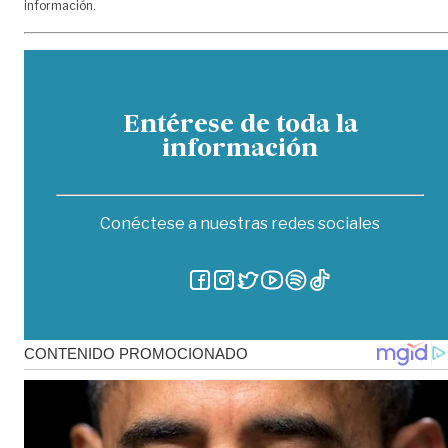
información.
Entérese de toda la
información
Conéctese a nuestras redes sociales