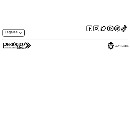
Legales
GORILABS