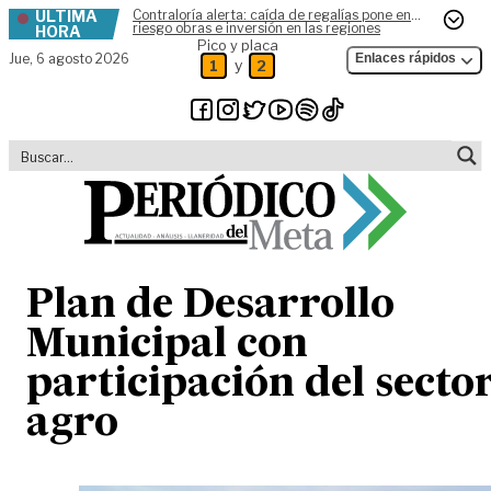
ÚLTIMA
Contraloría alerta: caída de regalías pone en
Skip to content
riesgo obras e inversión en las regiones
HORA
Pico y placa
Jue,
6 agosto 2026
Enlaces rápidos
y
1
2
Plan de Desarrollo
Municipal con
participación del secto
agro