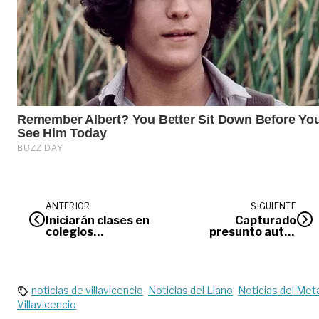
ANTERIOR
SIGUIENTE
Iniciarán clases en
Capturado
colegios
presunto autor
departamentales
material de
homicidio de
estudiante en
Villavicencio
noticias de villavicencio
Noticias del Llano
Noticias del Met
Villavicencio