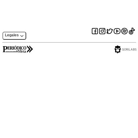
Legales
GORILABS