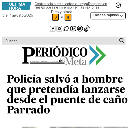
ÚLTIMA
Contraloría alerta: caída de regalías pone en
Skip to content
riesgo obras e inversión en las regiones
HORA
Pico y placa
Vie,
7 agosto 2026
Enlaces rápidos
y
3
4
Policía salvó a hombre
que pretendía lanzarse
desde el puente de caño
Parrado