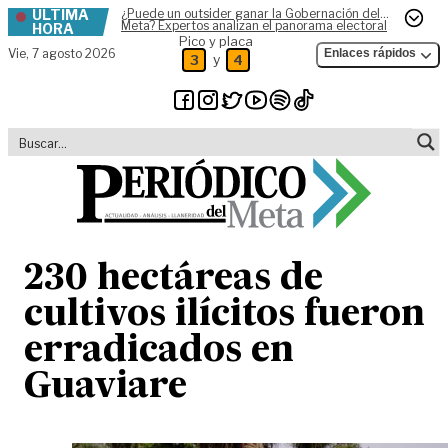
ÚLTIMA
¿Puede un outsider ganar la Gobernación del
Skip to content
Meta? Expertos analizan el panorama electoral
HORA
Pico y placa
Vie,
7 agosto 2026
Enlaces rápidos
y
3
4
230 hectáreas de
cultivos ilícitos fueron
erradicados en
Guaviare