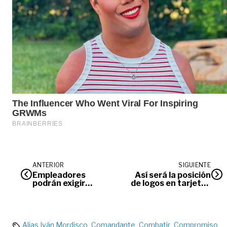
ANTERIOR
SIGUIENTE
Empleadores
Así será la posición
podrán exigir
de logos en tarjetas
vacunación a
electorales para
trabajadores para
Curules de Paz en el
eventos masivos
Meta
Alias Iván Mordisco
Comandante
Combatir
Compromiso