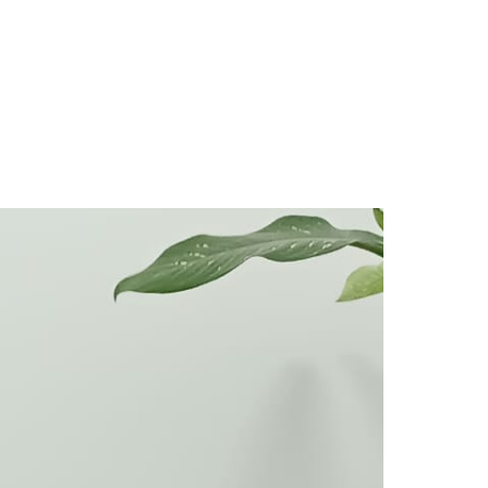
iscalía se encargue de delitos mayores’: Director de Fiscalías»