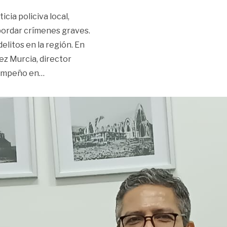
icia policiva local,
abordar crímenes graves.
elitos en la región. En
ez Murcia, director
«‘Hay que reforzar la justicia policiva y que la F
esempeño en
…