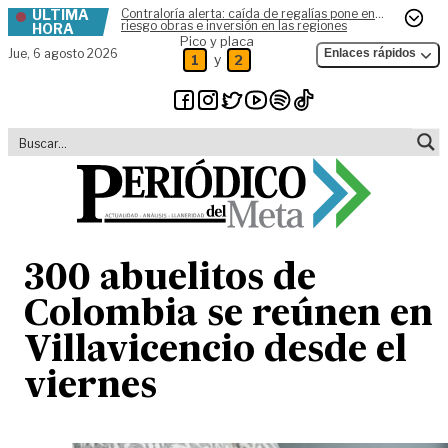
ÚLTIMA
Contraloría alerta: caída de regalías pone en
Skip to content
riesgo obras e inversión en las regiones
HORA
Pico y placa
Jue,
6 agosto 2026
Enlaces rápidos
y
1
2
300 abuelitos de
Colombia se reúnen en
Villavicencio desde el
viernes