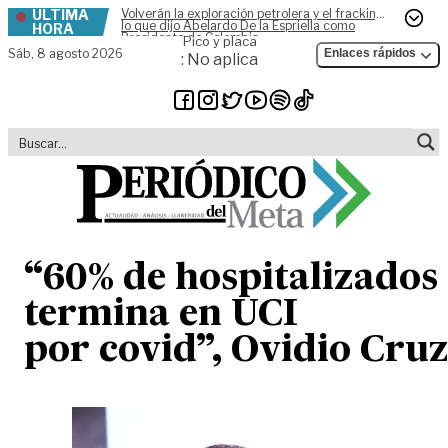
ÚLTIMA
Volverán la exploración petrolera y el fracking,
Skip to content
lo que dijo Abelardo De la Espriella como
HORA
Presidente de Colombia
Pico y placa
Sáb,
8 agosto 2026
Enlaces rápidos
: No aplica
“60% de hospitalizados
termina en UCI
por covid”, Ovidio Cru