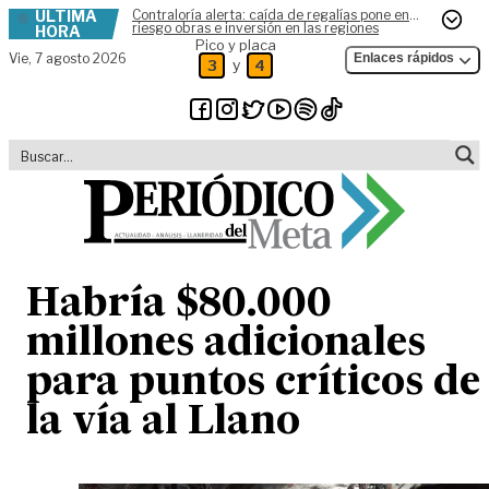
ÚLTIMA
Contraloría alerta: caída de regalías pone en
Skip to content
riesgo obras e inversión en las regiones
HORA
Pico y placa
Vie,
7 agosto 2026
Enlaces rápidos
y
3
4
Habría $80.000
millones adicionales
para puntos críticos de
la vía al Llano