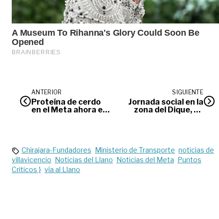
ANTERIOR
SIGUIENTE
Proteína de cerdo
Jornada social en la
en el Meta ahora es
zona del Dique, en
subastada por
Villavicencio
Internet
Chirajara-Fundadores
Ministerio de Transporte
noticias de
villavicencio
Noticias del Llano
Noticias del Meta
Puntos
Criticos }
vía al Llano