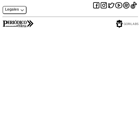
Legales
GORILABS