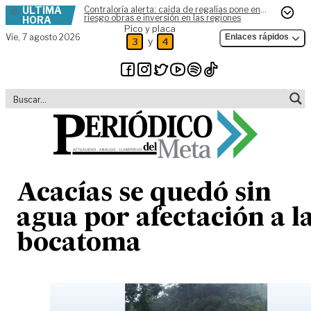
ÚLTIMA
Contraloría alerta: caída de regalías pone en
Skip to content
riesgo obras e inversión en las regiones
HORA
Pico y placa
Vie,
7 agosto 2026
Enlaces rápidos
y
3
4
Acacías se quedó sin
agua por afectación a l
bocatoma