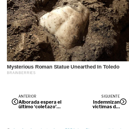
ANTERIOR
SIGUIENTE
Alborada espera el
Indemnizan
último ‘coletazo’
víctimas del
jurídico de
conflicto en
Iluminación
Villavicencio y San
Villavicencio
Martín