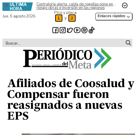
ÚLTIMA
Contraloría alerta: caída de regalías pone en
Skip to content
riesgo obras e inversión en las regiones
HORA
Pico y placa
Jue,
6 agosto 2026
Enlaces rápidos
y
1
2
Afiliados de Coosalud y
Compensar fueron
reasignados a nuevas
EPS