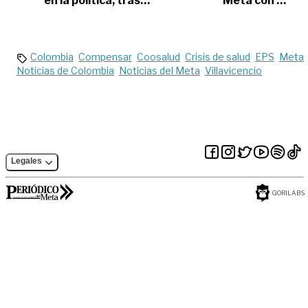
en la política, tras
Meta con la
fallo del Consejo de
parálisis de USAID
Estado
Colombia
Compensar
Coosalud
Crisis de salud
EPS
Meta
Noticias de Colombia
Noticias del Meta
Villavicencio
Legales
GORILABS