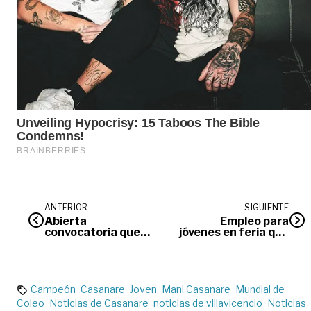
ANTERIOR
SIGUIENTE
Abierta
Empleo para
convocatoria que
jóvenes en feria que
beneficia a
se realizará en
productores
Villavicencio
agropecuarios de
Villavicencio
Campeón
Casanare
Joven
Mani Casanare
Mundial de
Coleo
Noticias de Casanare
noticias de villavicencio
Noticias