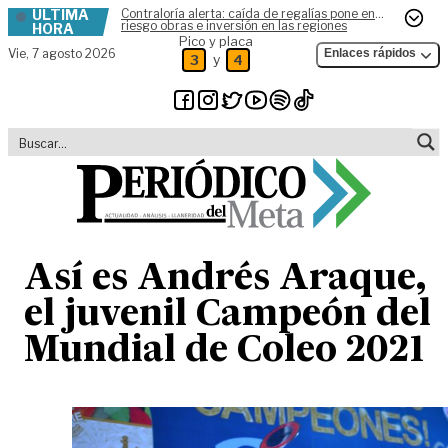
ÚLTIMA
Contraloría alerta: caída de regalías pone en
Skip to content
riesgo obras e inversión en las regiones
HORA
Pico y placa
Vie,
7 agosto 2026
Enlaces rápidos
y
3
4
Así es Andrés Araque,
el juvenil Campeón del
Mundial de Coleo 2021