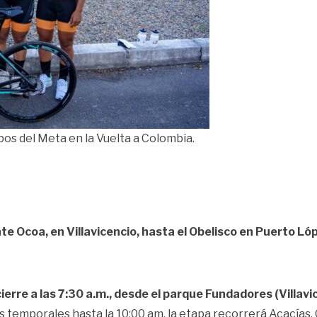
os del Meta en la Vuelta a Colombia.
te Ocoa, en Villavicencio, hasta el Obelisco en Puerto Lóp
ierre a las 7:30 a.m., desde el parque Fundadores (Villavi
 temporales hasta la 10:00 am, la etapa recorrerá Acacías, 