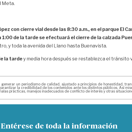
l Meta.
pez con cierre vial desde las 8:30 a.m., en el parque El C
 1:00 de la tarde se efectuará el cierre de la calzada Puer
ro, y toda la avenida del Llano hasta Buenavista.
e la tarde
y media hora después se restablezca el tránsito 
erar un periodismo de calidad, ajustado a principios de honestidad, transpa
arantizar la credibilidad de los contenidos ante los distintos públicos. Así 
alas prácticas, manejos inadecuados de conflicto de interés y otras situacio
Entérese de toda la información