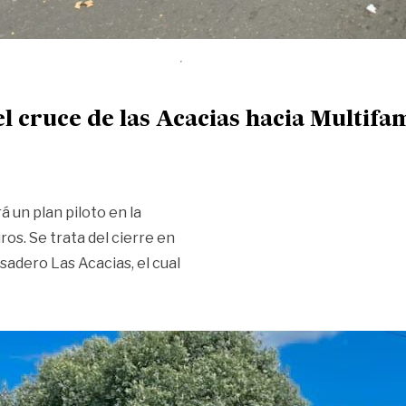
el cruce de las Acacias hacia Multifa
 un plan piloto en la
os. Se trata del cierre en
asadero Las Acacias, el cual
! Esta semana estará cerrado el cruce de las Acacias hacia M