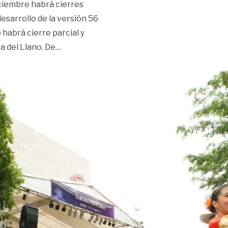
ciembre habrá cierres
desarrollo de la versión 56
habrá cierre parcial y
«¡Atento! Estos son los cierres viales por e
ra del Llano. De
…