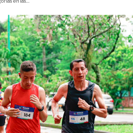
«¡Ojo! Conozca los cierres viales por la media
orías en las
…