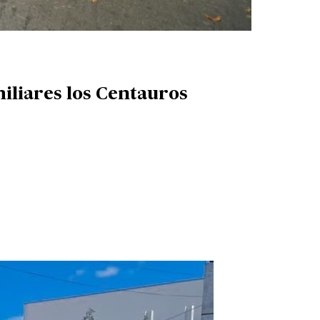
miliares los Centauros
ultifamiliares los Centauros»