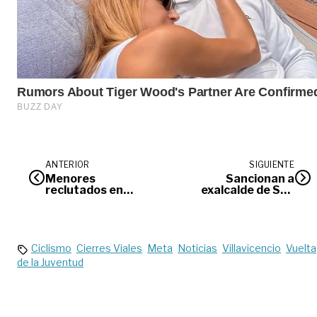
ANTERIOR
SIGUIENTE
Menores
Sancionan a
reclutados en
exalcalde de San
Cauca fueron
José del Guaviare
rescatados durante
por irregularidades
operativo en el
en construcción de
Meta
aulas
Ciclismo
Cierres Viales
Meta
Noticias
Villavicencio
Vuelta
de la Juventud