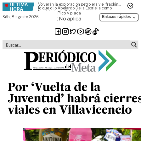
ÚLTIMA
Volverán la exploración petrolera y el fracking,
Skip to content
lo que dijo Abelardo De la Espriella como
HORA
Presidente de Colombia
Pico y placa
Sáb,
8 agosto 2026
Enlaces rápidos
: No aplica
Por ‘Vuelta de la
Juventud’ habrá cierre
viales en Villavicencio