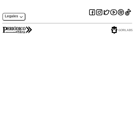
Legales
GORILABS