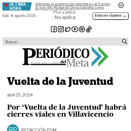
ÚLTIMA
Volverán la exploración petrolera y el fracking,
Skip to content
lo que dijo Abelardo De la Espriella como
HORA
Presidente de Colombia
Pico y placa
Sáb,
8 agosto 2026
Enlaces rápidos
: No aplica
Vuelta de la Juventud
abril 25, 2024
Por ‘Vuelta de la Juventud’ habrá
cierres viales en Villavicencio
RP
REDACCIÓN PDM