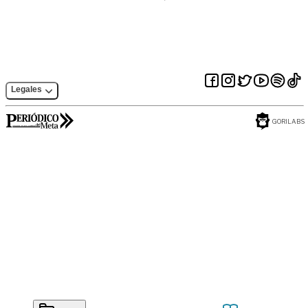
Legales
GORILABS