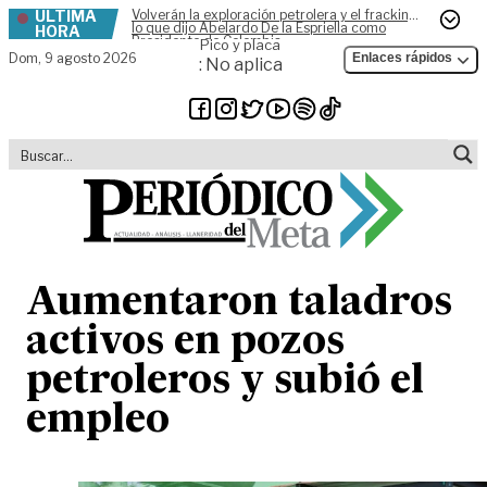
ÚLTIMA
Volverán la exploración petrolera y el fracking,
Skip to content
lo que dijo Abelardo De la Espriella como
HORA
Presidente de Colombia
Pico y placa
Dom,
9 agosto 2026
Enlaces rápidos
: No aplica
Aumentaron taladros
activos en pozos
petroleros y subió el
empleo