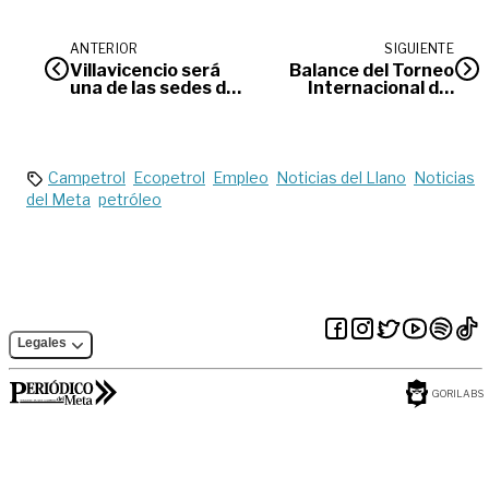
ANTERIOR
SIGUIENTE
Villavicencio será
Balance del Torneo
una de las sedes del
Internacional del
‘Banquete del
Joropo
Millón’
Campetrol
Ecopetrol
Empleo
Noticias del Llano
Noticias
del Meta
petróleo
Legales
GORILABS