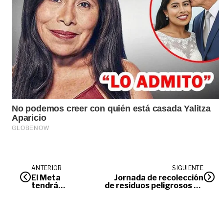
ANTERIOR
SIGUIENTE
El Meta
Jornada de recolección
tendrá
de residuos peligrosos en
bicipolicías
Villavicencio