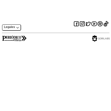
Legales
GORILABS