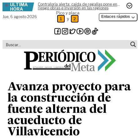
ÚLTIMA
Contraloría alerta: caída de regalías pone en
Skip to content
riesgo obras e inversión en las regiones
HORA
Pico y placa
Jue,
6 agosto 2026
Enlaces rápidos
y
1
2
Avanza proyecto para
la construcción de
fuente alterna del
acueducto de
Villavicencio