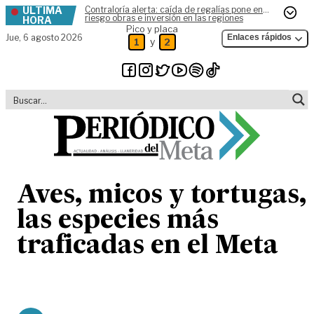
ÚLTIMA
Contraloría alerta: caída de regalías pone en
Skip to content
riesgo obras e inversión en las regiones
HORA
Pico y placa
Jue,
6 agosto 2026
Enlaces rápidos
y
1
2
Aves, micos y tortugas,
las especies más
traficadas en el Meta