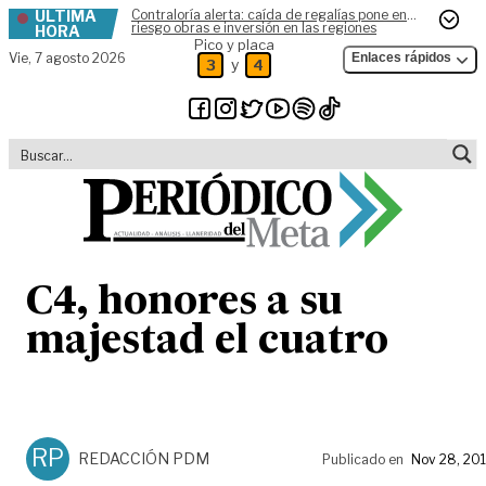
ÚLTIMA
Contraloría alerta: caída de regalías pone en
Skip to content
riesgo obras e inversión en las regiones
HORA
Pico y placa
Vie,
7 agosto 2026
Enlaces rápidos
y
3
4
C4, honores a su
majestad el cuatro
RP
REDACCIÓN PDM
Publicado en
Nov 28, 20