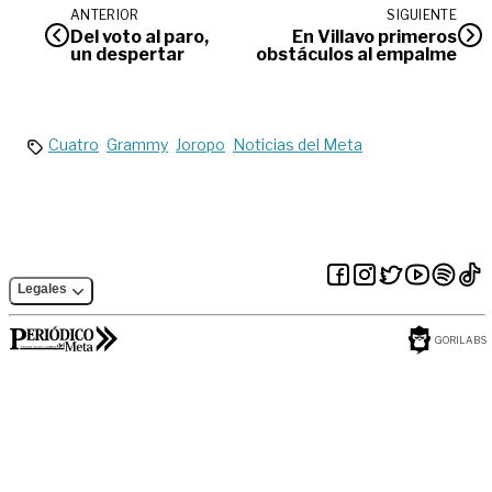
ANTERIOR
SIGUIENTE
Del voto al paro,
En Villavo primeros
un despertar
obstáculos al empalme
Cuatro
Grammy
Joropo
Noticias del Meta
Legales
GORILABS