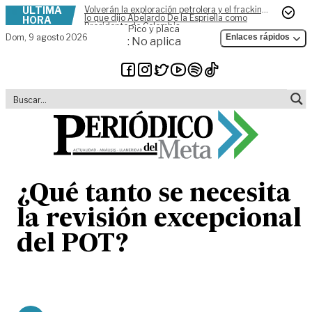
ÚLTIMA
Volverán la exploración petrolera y el fracking,
Skip to content
lo que dijo Abelardo De la Espriella como
HORA
Presidente de Colombia
Pico y placa
Dom,
9 agosto 2026
Enlaces rápidos
: No aplica
¿Qué tanto se necesita
la revisión excepcional
del POT?