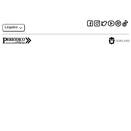
Legales
GORILABS