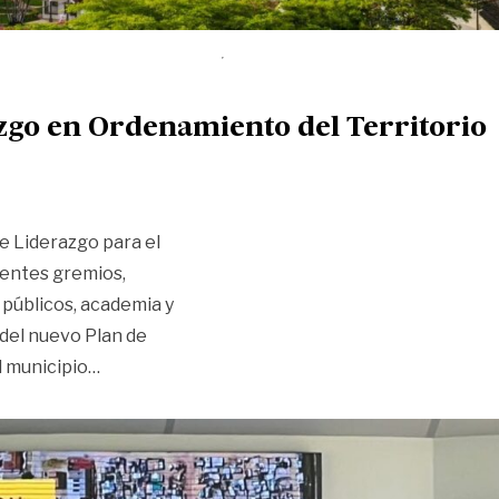
azgo en Ordenamiento del Territorio
de Liderazgo para el
rentes gremios,
 públicos, academia y
 del nuevo Plan de
«Se realizó el primer Foro de Liderazgo en Ord
l municipio
…