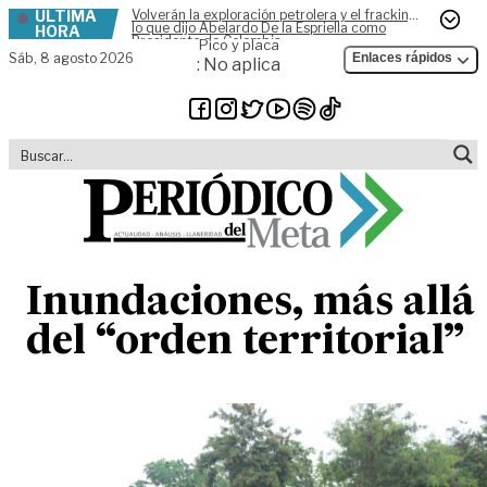
ÚLTIMA
Volverán la exploración petrolera y el fracking,
Skip to content
lo que dijo Abelardo De la Espriella como
HORA
Presidente de Colombia
Pico y placa
Sáb,
8 agosto 2026
Enlaces rápidos
: No aplica
Inundaciones, más allá
del “orden territorial”