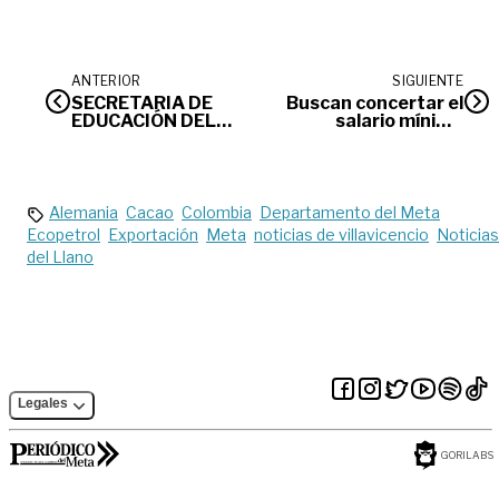
ANTERIOR
SIGUIENTE
SECRETARIA DE
Buscan concertar el
EDUCACIÓN DEL
salario mínimo
META SEGUNDO
antes del 15 de
EDICTO LUZ
diciembre
ANDREA
HERNANDEZ
BARBOSA
Alemania
Cacao
Colombia
Departamento del Meta
Ecopetrol
Exportación
Meta
noticias de villavicencio
Noticias
del Llano
Legales
GORILABS