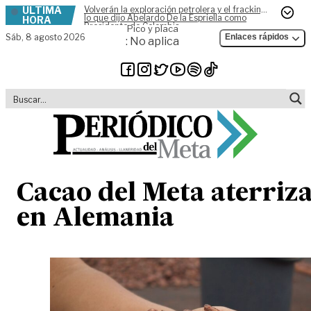
ÚLTIMA
Volverán la exploración petrolera y el fracking,
Skip to content
lo que dijo Abelardo De la Espriella como
HORA
Presidente de Colombia
Pico y placa
Sáb,
8 agosto 2026
Enlaces rápidos
: No aplica
Cacao del Meta aterriz
en Alemania