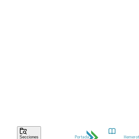
Portada
Hemero
Secciones