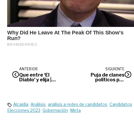
ANTERIOR
SIGUIENTE
Que entre ‘El
Puja de clanes
Diablo’ y elija |
políticos por
Editorial
Cormacarena
Alcaldía
Análisis
análisis a redes de candidatos
Candidatos
Elecciones 2023
Gobernación
Meta