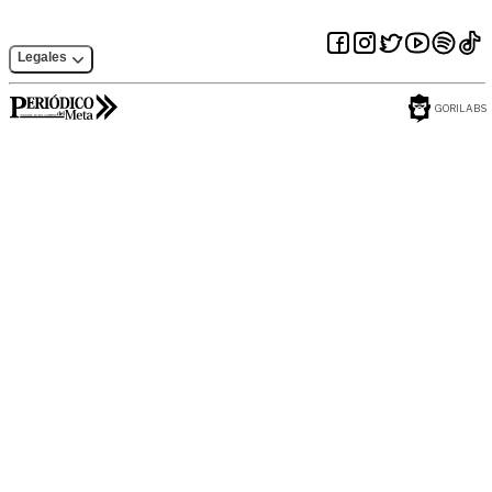
Legales
GORILABS