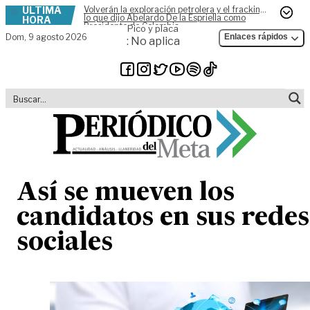
ÚLTIMA
Volverán la exploración petrolera y el fracking,
Skip to content
lo que dijo Abelardo De la Espriella como
HORA
Presidente de Colombia
Pico y placa
Dom,
9 agosto 2026
Enlaces rápidos
: No aplica
Así se mueven los
candidatos en sus redes
sociales