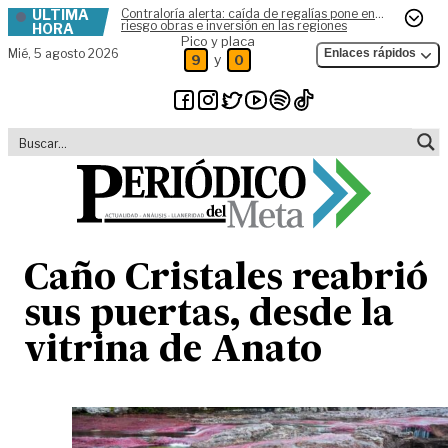
ÚLTIMA
Contraloría alerta: caída de regalías pone en
Skip to content
riesgo obras e inversión en las regiones
HORA
Pico y placa
Mié,
5 agosto 2026
Enlaces rápidos
y
9
0
Caño Cristales reabrió
sus puertas, desde la
vitrina de Anato