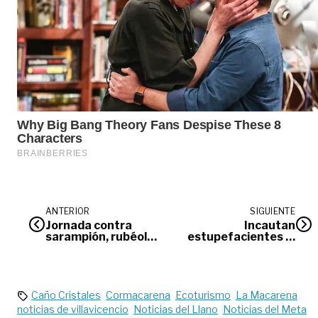
ANTERIOR
SIGUIENTE
Jornada contra
Incautan
sarampión, rubéola
estupefacientes al
y paperas para
Clan del Golfo en
niños y madres
Puerto Gaitán
Caño Cristales
Cormacarena
Ecoturismo
La Macarena
noticias de villavicencio
Noticias del Llano
Noticias del Meta