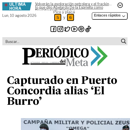
ÚLTIMA
Volverán la exploración petrolera y el fracking,
Skip to content
lo que dijo Abelardo De la Espriella como
HORA
Presidente de Colombia
Pico y placa
Lun,
10 agosto 2026
Enlaces rápidos
y
5
6
Capturado en Puerto
Concordia alias ‘El
Burro’