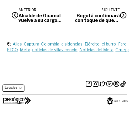
ANTERIOR
SIGUIENTE
Alcalde de Guamal
Bogotá continuará
vuelve a su cargo
con toque de queda
tras fallo de tutela
y Villavicencio
pretende aumentar
sus horarios
Alias
Captura
Colombia
disidencias
Ejército
el burro
Farc
FTCO
Meta
noticias de villavicencio
Noticias del Meta
Omeg
Legales
GORILABS