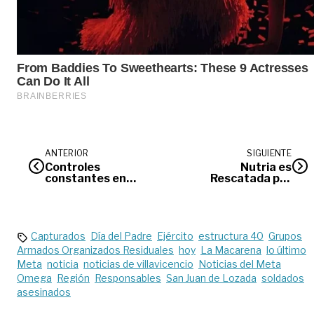
ANTERIOR
SIGUIENTE
Controles
Nutria es
constantes en
Rescatada por
Villavicencio por el
indígenas Tikuna
día sin IVA
Capturados
Día del Padre
Ejército
estructura 40
Grupos
Armados Organizados Residuales
hoy
La Macarena
lo último
Meta
noticia
noticias de villavicencio
Noticias del Meta
Omega
Región
Responsables
San Juan de Lozada
soldados
asesinados