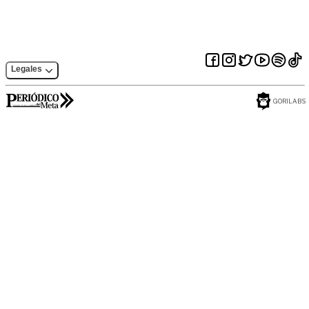
Legales
GORILABS