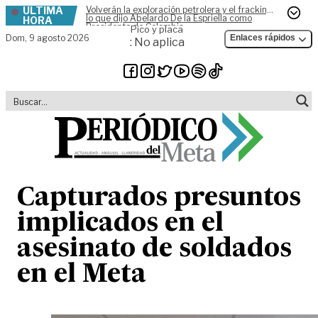
ÚLTIMA
Volverán la exploración petrolera y el fracking,
Skip to content
lo que dijo Abelardo De la Espriella como
HORA
Presidente de Colombia
Pico y placa
Dom,
9 agosto 2026
Enlaces rápidos
: No aplica
Capturados presuntos
implicados en el
asesinato de soldados
en el Meta