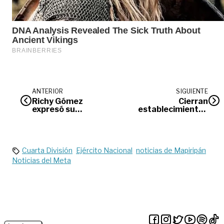
ANTERIOR
SIGUIENTE
Richy Gómez
Cierran
expresó su
establecimientos
extrañeza al no
comerciales por
recibir aval de su
falta de medidas
partido
sanitarias
Cuarta División
Ejército Nacional
noticias de Mapiripán
Noticias del Meta