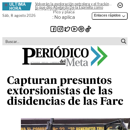
ÚLTIMA
Volverán la exploración petrolera y el fracking,
Skip to content
lo que dijo Abelardo De la Espriella como
HORA
Presidente de Colombia
Pico y placa
Sáb,
8 agosto 2026
Enlaces rápidos
: No aplica
Capturan presuntos
extorsionistas de las
disidencias de las Farc