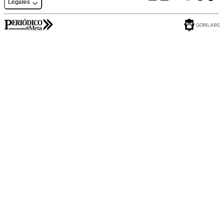
Legales
GORILABS