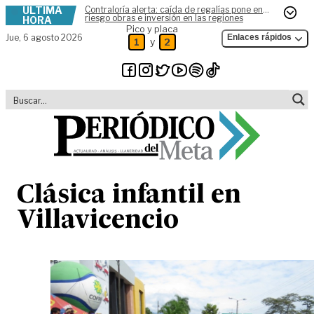
ÚLTIMA
Contraloría alerta: caída de regalías pone en
Skip to content
riesgo obras e inversión en las regiones
HORA
Pico y placa
Jue,
6 agosto 2026
Enlaces rápidos
y
1
2
Clásica infantil en
Villavicencio