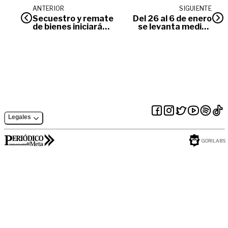
ANTERIOR
SIGUIENTE
Secuestro y remate
Del 26 al 6 de enero
de bienes iniciará
se levanta medida
Dirección de
de ‘Pico y Placa’ en
Impuestos de
Villavicencio
Villavicencio
Legales
GORILABS