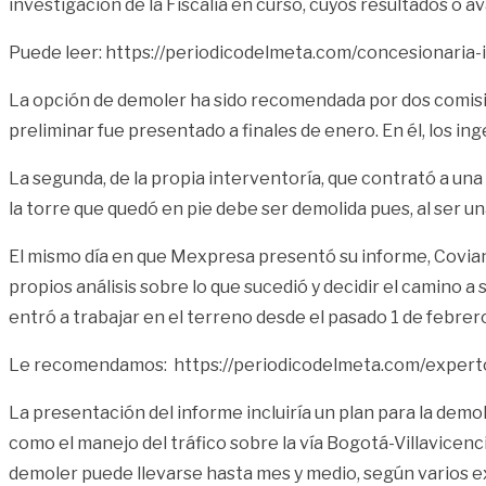
investigación de la Fiscalía en curso, cuyos resultados o 
Puede leer:
https://periodicodelmeta.com/concesionaria-i
La opción de demoler ha sido recomendada por dos comision
preliminar fue presentado a finales de enero. En él, los i
La segunda, de la propia interventoría, que contrató a una
la torre que quedó en pie debe ser demolida pues, al ser 
El mismo día en que Mexpresa presentó su informe, Covian
propios análisis sobre lo que sucedió y decidir el camino
entró a trabajar en el terreno desde el pasado 1 de febrer
Le recomendamos:
https://periodicodelmeta.com/experto
La presentación del informe incluiría un plan para la demol
como el manejo del tráfico sobre la vía Bogotá-Villavicenc
demoler puede llevarse hasta mes y medio, según varios e