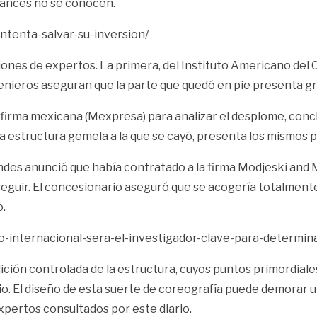
avances no se conocen.
ntenta-salvar-su-inversion/
es de expertos. La primera, del Instituto Americano del Con
ngenieros aseguran que la parte que quedó en pie presenta g
 firma mexicana (Mexpresa) para analizar el desplome, conclu
una estructura gemela a la que se cayó, presenta los mismos
des anunció que había contratado a la firma Modjeski and 
 a seguir. El concesionario aseguró que se acogería totalme
o.
-internacional-sera-el-investigador-clave-para-determina
ición controlada de la estructura, cuyos puntos primordiales 
io. El diseño de esta suerte de coreografía puede demorar un
xpertos consultados por este diario.