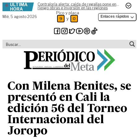
ÚLTIMA
Contraloría alerta: caída de regalías pone en
Skip to content
riesgo obras e inversión en las regiones
HORA
Pico y placa
Mié,
5 agosto 2026
Enlaces rápidos
y
9
0
Con Milena Benites, se
presentó en Cali la
edición 56 del Torneo
Internacional del
Joropo