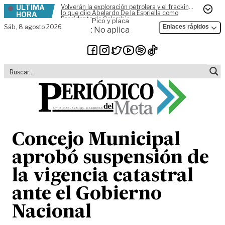
ÚLTIMA
Volverán la exploración petrolera y el fracking,
Skip to content
lo que dijo Abelardo De la Espriella como
HORA
Presidente de Colombia
Pico y placa
Sáb,
8 agosto 2026
Enlaces rápidos
: No aplica
Concejo Municipal
aprobó suspensión de
la vigencia catastral
ante el Gobierno
Nacional