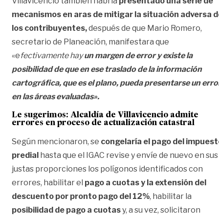
Villavicencio también habría
presentado una serie de
mecanismos en aras de mitigar la situación adversa d
los contribuyentes,
después de que Mario Romero,
secretario de Planeación, manifestara que
«e
fectivamente hay
un margen de error y existe la
posibilidad de que en ese traslado de la información
cartográfica, que es el plano, pueda presentarse un erro
en las áreas evaluadas».
Le sugerimos:
Alcaldía de Villavicencio admite
errores en proceso de actualización catastral
Según mencionaron, se
congelaría el pago del impuest
predial
hasta que el IGAC revise y envíe de nuevo en sus
justas proporciones los polígonos identificados con
errores, habilitar el
pago a cuotas y la extensión del
descuento por pronto pago del 12%
, habilitar la
posibilidad de pago a cuotas
y, a su vez, solicitaron