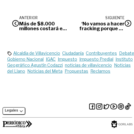
ANTERIOR
SIGUIENTE
Más de $8.000
‘No vamos a hacer
millones costará el
fracking porque va
Centro Cultural de
en contra del agua’:
Villavicencio
Sergio Fajardo
Alcaldía de Villavicencio
Ciudadanía
Contribuyentes
Debat
Gobierno Nacional
IGAC
Impuesto
Impuesto Predial
Instituto
Geográfico Agustín Codazzi
noticias de villavicencio
Noticias
del Llano
Noticias del Meta
Propuestas
Reclamos
Legales
GORILABS