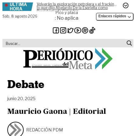
ÚLTIMA
Volverán la exploración petrolera y el fracking,
Skip to content
lo que dijo Abelardo De la Espriella como
HORA
Presidente de Colombia
Pico y placa
Sáb,
8 agosto 2026
Enlaces rápidos
: No aplica
Debate
junio 20, 2025
Mauricio Gaona | Editorial
REDACCIÓN PDM