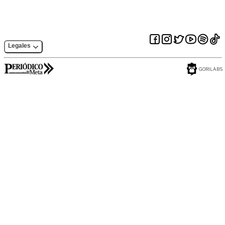
Legales
GORILABS