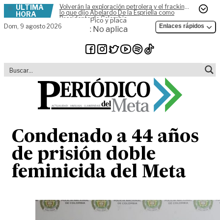
ÚLTIMA
Volverán la exploración petrolera y el fracking,
Skip to content
lo que dijo Abelardo De la Espriella como
HORA
Presidente de Colombia
Pico y placa
Dom,
9 agosto 2026
Enlaces rápidos
: No aplica
Condenado a 44 años
de prisión doble
feminicida del Meta