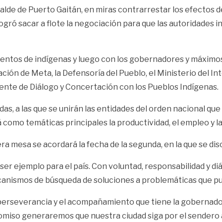
alde de Puerto Gaitán, en miras contrarrestar los efectos 
 logró sacar a flote la negociación para que las autoridade
entos de indígenas y luego con los gobernadores y máximos d
ción de Meta, la Defensoría del Pueblo, el Ministerio del In
nente de Diálogo y Concertación con los Pueblos Indígenas.
, a las que se unirán las entidades del orden nacional que
á como temáticas principales la productividad, el empleo y la
ra mesa se acordará la fecha de la segunda, en la que se dis
er ejemplo para el país. Con voluntad, responsabilidad y di
nismos de búsqueda de soluciones a problemáticas que pued
a perseverancia y el acompañamiento que tiene la gobernador
iso generaremos que nuestra ciudad siga por el sendero al