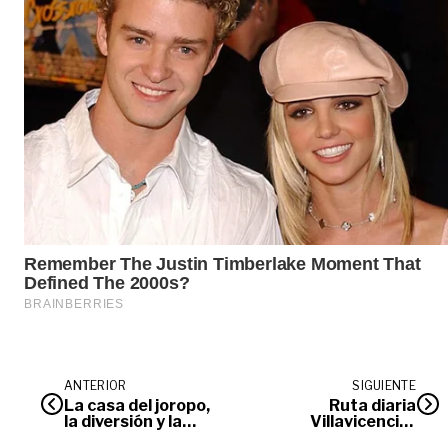
ANTERIOR
SIGUIENTE
La casa del joropo,
Ruta diaria
la diversión y la
Villavicencio-
sazón
Medellín busca