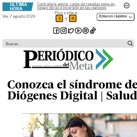
ÚLTIMA
Contraloría alerta: caída de regalías pone en
Skip to content
riesgo obras e inversión en las regiones
HORA
Pico y placa
Vie,
7 agosto 2026
Enlaces rápidos
y
3
4
Conozca el síndrome d
Diógenes Digital | Salu