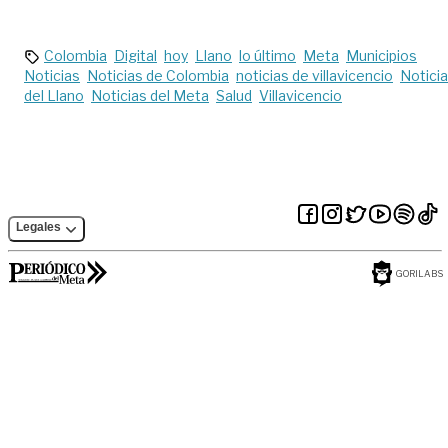
fortalecer
promoción turística
Colombia
Digital
hoy
Llano
lo último
Meta
Municipios
Noticias
Noticias de Colombia
noticias de villavicencio
Notici
del Llano
Noticias del Meta
Salud
Villavicencio
Legales
GORILABS