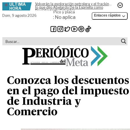
ÚLTIMA
Volverán la exploración petrolera y el fracking,
Skip to content
lo que dijo Abelardo De la Espriella como
HORA
Presidente de Colombia
Pico y placa
Dom,
9 agosto 2026
Enlaces rápidos
: No aplica
Conozca los descuentos
en el pago del impuesto
de Industria y
Comercio