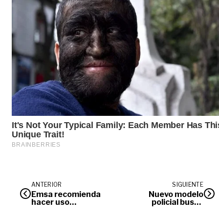
ANTERIOR
SIGUIENTE
Emsa recomienda
Nuevo modelo
hacer uso
policial busca
controlado de la
integrar a la
energía
comunidad para la